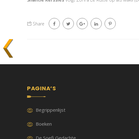
Share
PAGINA’S
Begrippenlijst
Boeken
De Soefi Gedachte