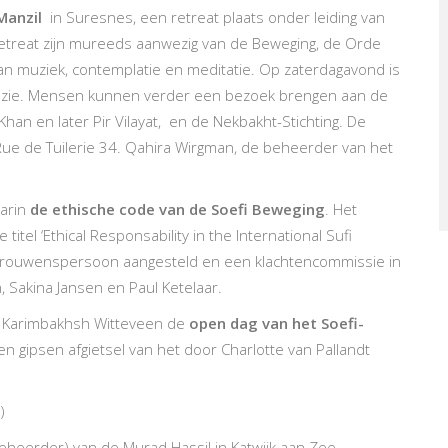
Manzil
in Suresnes, een retreat plaats onder leiding van
treat zijn mureeds aanwezig van de Beweging, de Orde
aan muziek, contemplatie en meditatie. Op zaterdagavond is
oëzie. Mensen kunnen verder een bezoek brengen aan de
han en later Pir Vilayat, en de Nekbakht-Stichting. De
, Rue de Tuilerie 34. Qahira Wirgman, de beheerder van het
aarin
de ethische code van de Soefi Beweging
. Het
el ‘Ethical Responsability in the International Sufi
rtrouwenspersoon aangesteld en een klachtencommissie in
 Sakina Jansen en Paul Ketelaar.
kt Karimbakhsh Witteveen de
open dag van het Soefi-
en gipsen afgietsel van het door Charlotte van Pallandt
)
beheerder) van de Murad Hassil in Katwijk aan Zee.