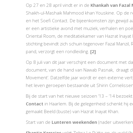
Op 27 en 28 april vindt er in de
Khankah van Fazal 
Shaikh-ul-Mashaik Mahmood khan Youskine. Op de re
en het Soefi Contact. De bijeenkomsten zijn gewijd 
er een artistieke avond met muziek, verhalen en p
Oriental Room, de meditatiekamer van Hazrat Inayat K
stichting bevindt zich schuin tegenover Fazal Manzil
pand, verzorgt een rondleiding.
[2]
Op 8 juli van dit jaar verschijnt een document met d
document, van de hand van Nawab Pasnak, draagt de tit
Movement’. Datzelfde jaar wordt er een externe ve
het leven geroepen bestaande uit Shirin Cornelissen,
Bij de start van het nieuwe seizoen ’13 – ’14 bezoe
Contact
in Haarlem. Bij de gelegenheid schenkt hij e
gemaakt Beeld (buste) van Hazrat Inayat Khan.
Start van de
Lunteren weekenden
(nader uitwerken
Shantie Kerssies
volgt Zohra Le Rütte op als wakil (