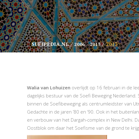
SUFIPEDIA.NL
2013
2006 - 2015
Walia van Lohuizen
overlijdt op 16 februari in de le
dagelijks bestuur van de Soefi Beweging Nederland.
binnen de Soefibeweging als centrumleidster van Utr
Gedachte in de jaren ’80 en ’90. Ook in het buitenlan
en verbouw van het Dargah-complex in New Delhi. Da
Oostblok om daar het Soefisme van de grond te krij