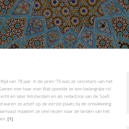
eftijd van 78 jaar. In de jaren ’70 was ze secretaris van het
 Samen met haar man Wali speelde ze een belangrijke rol
echt en later Amsterdam en als redactrice van de Soefi
d waren ze actief, op de eerste plaats bij de ontwikkeling
arnaast maakten ze veel reizen naar de landen van het
gen.
[1]