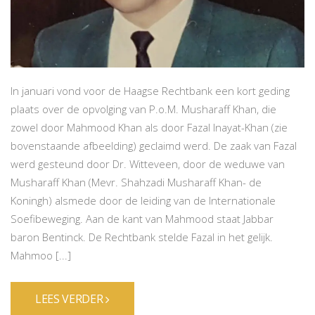
In januari vond voor de Haagse Rechtbank een kort geding
plaats over de opvolging van P.o.M. Musharaff Khan, die
zowel door Mahmood Khan als door Fazal Inayat-Khan (zie
bovenstaande afbeelding) geclaimd werd. De zaak van Fazal
werd gesteund door Dr. Witteveen, door de weduwe van
Musharaff Khan (Mevr. Shahzadi Musharaff Khan- de
Koningh) alsmede door de leiding van de Internationale
Soefibeweging. Aan de kant van Mahmood staat Jabbar
baron Bentinck. De Rechtbank stelde Fazal in het gelijk.
Mahmoo [...]
LEES VERDER