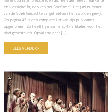
Mahmood Khan omschreven als “een der meest markante
en ‘klassieke’ figuren van het Soefisme”. Het juni nummer
van de Soefi Gedachte zal geheel aan hem worden gewijd.
Op pagina 45 is een complete lijst van zijn publicaties
opgenomen. Zo heeft hij maar liefst 47 artikelen voor het
blad geschreven. Opvallend daar [...]
LEES VERDER