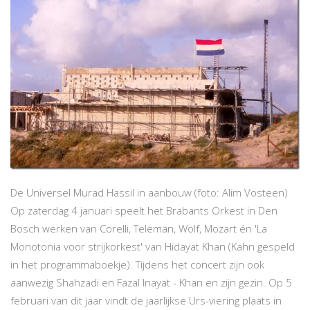
De Universel Murad Hassil in aanbouw (foto: Alim Vosteen)
Op zaterdag 4 januari speelt het Brabants Orkest in Den
Bosch werken van Corelli, Teleman, Wolf, Mozart én 'La
Monotonia voor strijkorkest' van Hidayat Khan (Kahn gespeld
in het programmaboekje). Tijdens het concert zijn ook
aanwezig Shahzadi en Fazal Inayat - Khan en zijn gezin. Op 5
februari van dit jaar vindt de jaarlijkse Urs-viering plaats in