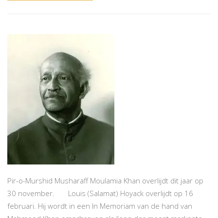
Pir-o-Murshid Musharaff Moulamia Khan overlijdt dit jaar op
30 november. Louis (Salamat) Hoyack overlijdt op 16
februari. Hij wordt in een In Memoriam van de hand van