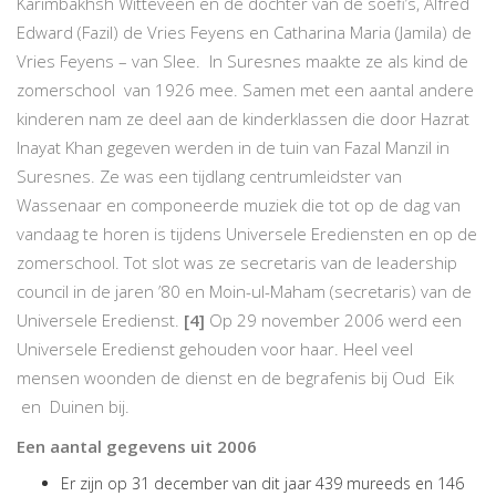
Karimbakhsh Witteveen en de dochter van de soefi’s, Alfred
Edward (Fazil) de Vries Feyens en Catharina Maria (Jamila) de
Vries Feyens – van Slee. In Suresnes maakte ze als kind de
zomerschool van 1926 mee. Samen met een aantal andere
kinderen nam ze deel aan de kinderklassen die door Hazrat
Inayat Khan gegeven werden in de tuin van Fazal Manzil in
Suresnes. Ze was een tijdlang centrumleidster van
Wassenaar en componeerde muziek die tot op de dag van
vandaag te horen is tijdens Universele Erediensten en op de
zomerschool. Tot slot was ze secretaris van de leadership
council in de jaren ’80 en Moin-ul-Maham (secretaris) van de
Universele Eredienst.
[4]
Op 29 november 2006 werd een
Universele Eredienst gehouden voor haar. Heel veel
mensen woonden de dienst en de begrafenis bij Oud Eik
en Duinen bij.
Een aantal gegevens uit 2006
Er zijn op 31 december van dit jaar 439 mureeds en 146