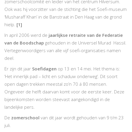
zomerschoolcomité en leider van het centrum Hilversum.
Ook was hij voorzitter van de stichting die het Soefi-museum
‘Musharaff Khan’ in de Banstraat in Den Haag van de grond
hielp.
[1]
In april 2006 werd de
jaarlijkse retraite van de Federatie
van de Boodschap
gehouden in de Universel Murad Hassil.
Vertegenwoordigers van alle vijf soefi-organisaties namen
deel.
Er zijn dit jaar
Soefidagen
op 13 en 14 mei. Het thema is:
‘Het innerlijk pad – licht en schaduw onderweg’. Dit soort
open dagen trekken meestal zo’n 70 á 80 mensen.
Ongeveer de helft daarvan komt voor de eerste keer. Deze
bijeenkomsten worden steevast aangekondigd in de
landelijke pers.
De
zomerschool
van dit jaar wordt gehouden van 9 t/m 23
juli.