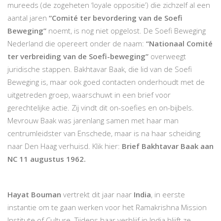
mureeds (de zogeheten ‘loyale oppositie’) die zichzelf al een
aantal jaren
“Comité ter bevordering van de Soefi
Beweging”
noemt, is nog niet opgelost. De Soefi Beweging
Nederland die opereert onder de naam:
“Nationaal Comité
ter verbreiding van de Soefi-beweging”
overweegt
juridische stappen. Bakhtavar Baak, die lid van de Soefi
Beweging is, maar ook goed contacten onderhoudt met de
uitgetreden groep, waarschuwt in een brief voor
gerechtelijke actie. Zij vindt dit on-soefies en on-bijbels.
Mevrouw Baak was jarenlang samen met haar man
centrumleidster van Enschede, maar is na haar scheiding
naar Den Haag verhuisd. Klik hier:
Brief Bakhtavar Baak aan
NC 11 augustus 1962.
Hayat Bouman
vertrekt dit jaar naar
India
, in eerste
instantie om te gaan werken voor het Ramakrishna Mission
Institute of Culture. Tijdens haar verblijf in India blijft ze