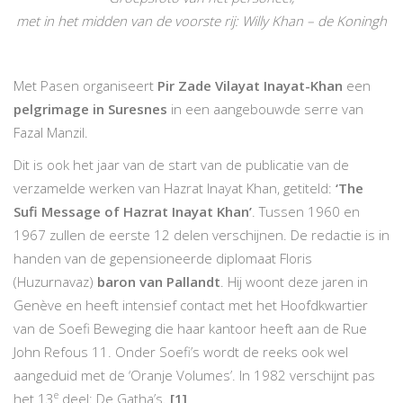
met in het midden van de voorste rij: Willy Khan – de Koningh
Met Pasen organiseert
Pir Zade Vilayat Inayat-Khan
een
pelgrimage in Suresnes
in een aangebouwde serre van
Fazal Manzil.
Dit is ook het jaar van de start van de publicatie van de
verzamelde werken van Hazrat Inayat Khan, getiteld:
‘The
Sufi Message of Hazrat Inayat Khan’
. Tussen 1960 en
1967 zullen de eerste 12 delen verschijnen. De redactie is in
handen van de gepensioneerde diplomaat Floris
(Huzurnavaz)
baron van Pallandt
. Hij woont deze jaren in
Genève en heeft intensief contact met het Hoofdkwartier
van de Soefi Beweging die haar kantoor heeft aan de Rue
John Refous 11. Onder Soefi’s wordt de reeks ook wel
aangeduid met de ‘Oranje Volumes’. In 1982 verschijnt pas
e
het 13
deel: De Gatha’s.
[1]