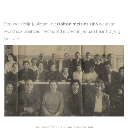
Een wereldlijk jubileum: de
Dalton meisjes HBS
waarvan
Murshida Shahzadi het hoofd is viert in januari haar 80-jarig
bestaan.
Groepsfoto van het personeel,