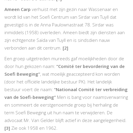
Ameen Carp
verhuist met zijn gezin naar Wassenaar en
wordt lid van het Soefi Centrum van Sirdar van Tuyll dat
gevestigd is in de Anna Paulownastraat 78. Sirdar was
inmiddels (1958) overleden. Ameen biedt zijn diensten aan
zijn echtgenote Saïda van Tuyll en is sindsdien nauw
verbonden aan dit centrum.
[2]
Een groep uitgetreden mureeds gaf moeilijkheden door de
door hun gekozen naam:
“Comité ter bevordering van de
Soefi Beweging”
, wat moeilijk geaccepteerd kon worden
(door het officiële landelijke bestuur PK). Het landelijk
bestuur voert de naam:
“Nationaal Comité ter verbreiding
van de Soefi-beweging”
Men is bang voor naamsverwarring
en sommeert de eerstgenoemde groep bij herhaling de
term Soefi Beweging uit hun naam te verwijderen. De
advocaat Mr. Van Gelder blijft actief in deze aangelegenheid.
[3]
Zie ook 1958 en 1962.