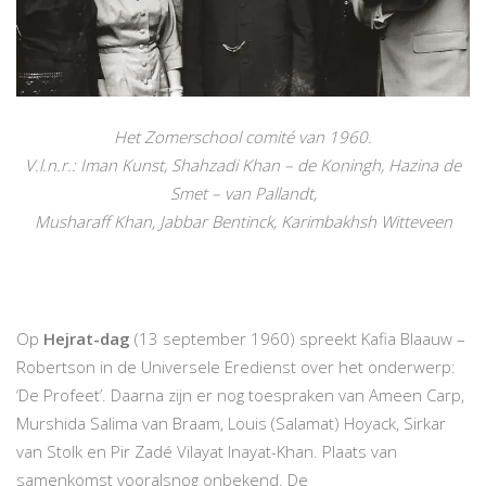
Het Zomerschool comité van 1960.
V.l.n.r.: Iman Kunst, Shahzadi Khan – de Koningh, Hazina de
Smet – van Pallandt,
Musharaff Khan, Jabbar Bentinck, Karimbakhsh Witteveen
Op
Hejrat-dag
(13 september 1960) spreekt Kafia Blaauw –
Robertson in de Universele Eredienst over het onderwerp:
‘De Profeet’. Daarna zijn er nog toespraken van Ameen Carp,
Murshida Salima van Braam, Louis (Salamat) Hoyack, Sirkar
van Stolk en Pir Zadé Vilayat Inayat-Khan. Plaats van
samenkomst vooralsnog onbekend. De