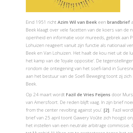
Eind 1951 richt
Azim Wil van Beek
een
brandbrief
a
Beek klaagt over vele facetten van de koers van de na
openheid en informatie voor mureeds, gebrek aan PR,
Lohuizen reageert vanuit zijn functie als nationaal
Beek en Van Lohuizen. Het haalt de kou niet uit de lu
het kamp van de ‘loyale oppositie’. De tegenstellinge
rondom de onteigening van het soefi-land in Suresne
aan het bestuur van de Soefi Beweging toont zij zic
Beek.
Op 24 maart wordt
Fazil de Vries Feijens
door Mursh
van Amersfoort. De reden blijft vaag. In zijn brief n
from the center revolting against you’.
[2]
. Fazil wor
brief van 25 april toont Gawery Voûte zich hoogst ong
het instellen van een neutrale arbitrage commissie. 