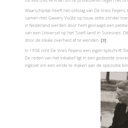
tot Murshid Ali Khan om te protesteren tegen het on
Waarschijnlijk heeft het ontslag van De Vries Feijen
samen met Gawery Voûte op touw zette zonder toes
in Nederland werden door hem gevraagd een petitie 
van een Universel op het ‘Soefi-land’ in Suresnes. 
door de lokale overheid af te wenden.
[3]
In 1958 richt De Vries Feijens een eigen tijdschrif
De reden van het initiatief ligt in een gedeelde onvre
ingezet om een einde te maken aan de oppositie bi