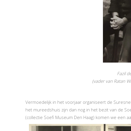
Fazil d
(vader van Ratan Wi
Vermoedelijk in het voorjaar organiseert de Suresne
het mureedshuis zijn dan nog in het bezit van de So
(collectie Soefi Museum Den Haag) komen we een aanta