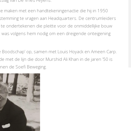
tslag van De Vries Feyens.
s te maken met een handtekeningenactie die hij in 1950
temming te vragen aan Headquarters. De centrumleiders
te ondertekenen die pleitte voor de onmiddellijke bouw
Dit was volgens hem nodig om een dreigende onteigening
t ‘De Boodschap’ op, samen met Louis Hoyack en Ameen Carp.
de met de lijn die door Murshid Ali Khan in de jaren ’50 is
nnen de Soefi Beweging.