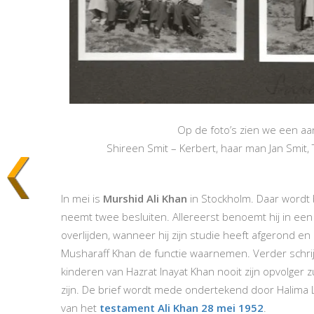
Op de foto’s zien we een aan
Shireen Smit – Kerbert, haar man Jan Smit, 
In mei is
Murshid Ali Khan
in Stockholm. Daar wordt bi
neemt twee besluiten. Allereerst benoemt hij in ee
overlijden, wanneer hij zijn studie heeft afgerond en k
Musharaff Khan de functie waarnemen. Verder schrijft
kinderen van Hazrat Inayat Khan nooit zijn opvolger 
zijn. De brief wordt mede ondertekend door Halima 
van het
testament Ali Khan 28 mei 1952
.