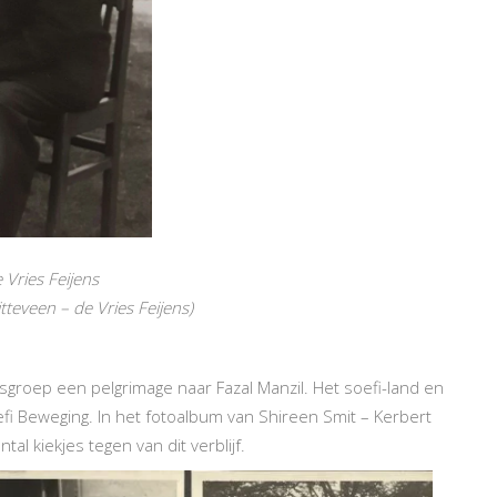
e Vries Feijens
tteveen – de Vries Feijens)
sgroep een pelgrimage naar Fazal Manzil. Het soefi-land en
efi Beweging. In het fotoalbum van Shireen Smit – Kerbert
l kiekjes tegen van dit verblijf.