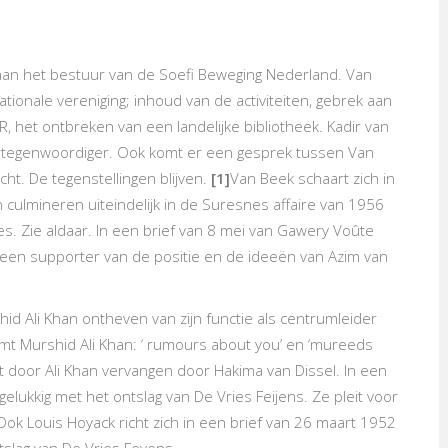
an het bestuur van de Soefi Beweging Nederland. Van
tionale vereniging; inhoud van de activiteiten, gebrek aan
 het ontbreken van een landelijke bibliotheek. Kadir van
 vertegenwoordiger. Ook komt er een gesprek tussen Van
cht. De tegenstellingen blijven.
[1]
Van Beek schaart zich in
n culmineren uiteindelijk in de Suresnes affaire van 1956
s. Zie aldaar. In een brief van 8 mei van Gawery Voûte
h een supporter van de positie en de ideeën van Azim van
id Ali Khan ontheven van zijn functie als centrumleider
oemt Murshid Ali Khan: ‘ rumours about you’ en ‘mureeds
dt door Ali Khan vervangen door Hakima van Dissel. In een
elukkig met het ontslag van De Vries Feijens. Ze pleit voor
Ook Louis Hoyack richt zich in een brief van 26 maart 1952