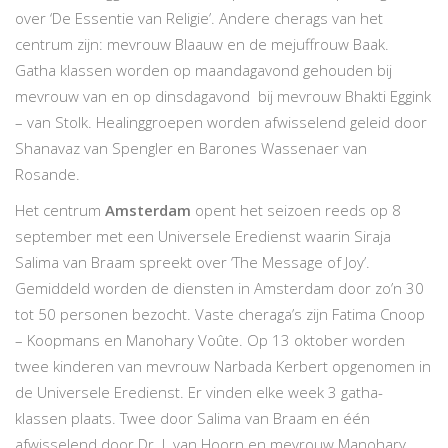
over ‘De Essentie van Religie’. Andere cherags van het
centrum zijn: mevrouw Blaauw en de mejuffrouw Baak.
Gatha klassen worden op maandagavond gehouden bij
mevrouw van en op dinsdagavond bij mevrouw Bhakti Eggink
– van Stolk. Healinggroepen worden afwisselend geleid door
Shanavaz van Spengler en Barones Wassenaer van
Rosande.
Het centrum
Amsterdam
opent het seizoen reeds op 8
september met een Universele Eredienst waarin Siraja
Salima van Braam spreekt over ‘The Message of Joy’.
Gemiddeld worden de diensten in Amsterdam door zo’n 30
tot 50 personen bezocht. Vaste cheraga’s zijn Fatima Cnoop
– Koopmans en Manohary Voûte. Op 13 oktober worden
twee kinderen van mevrouw Narbada Kerbert opgenomen in
de Universele Eredienst. Er vinden elke week 3 gatha-
klassen plaats. Twee door Salima van Braam en één
afwisselend door Dr. L van Hoorn en mevrouw Manohary