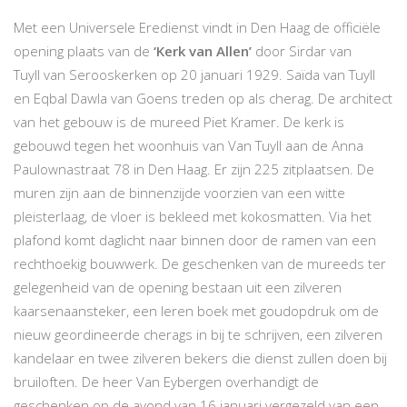
Met een Universele Eredienst vindt in Den Haag de officiële
opening plaats van de
‘Kerk van Allen’
door Sirdar van
Tuyll van Serooskerken op 20 januari 1929. Saïda van Tuyll
en Eqbal Dawla van Goens treden op als cherag. De architect
van het gebouw is de mureed Piet Kramer. De kerk is
gebouwd tegen het woonhuis van Van Tuyll aan de Anna
Paulownastraat 78 in Den Haag. Er zijn 225 zitplaatsen. De
muren zijn aan de binnenzijde voorzien van een witte
pleisterlaag, de vloer is bekleed met kokosmatten. Via het
plafond komt daglicht naar binnen door de ramen van een
rechthoekig bouwwerk. De geschenken van de mureeds ter
gelegenheid van de opening bestaan uit een zilveren
kaarsenaansteker, een leren boek met goudopdruk om de
nieuw geordineerde cherags in bij te schrijven, een zilveren
kandelaar en twee zilveren bekers die dienst zullen doen bij
bruiloften. De heer Van Eybergen overhandigt de
geschenken op de avond van 16 januari vergezeld van een