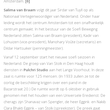
Amsterdam.
[6]
Salima van Braam
volgt dit jaar Sirdar van Tuyll op als
Nationaal Vertegenwoordiger van Nederland. Onder haar
leiding wordt het centrum Amsterdam tot een onafhankelijk
centrum gemaakt. In het bestuur van de Soefi Beweging
Nederland zitten Salima van Braam (president), Kadir van
Lohuizen (vice-president), Manohary Voûte (secretaris) en
Dildar Hartsuiker (penningmeester).
Vanaf 12 september start het nieuwe soefi seizoen in
Nederland. De groep van Van Stolk in Den Haag houdt
diensten in
Pulchri Studio
aan het Lange Voorhout. In deze
zaal is ruimte voor 125 mensen. (In 1933 zullen ze tot de
oorlog de beschikking krijgen over een pand in de
Bazarstraat 20.) De ruimte wordt op 6 oktober in gebruik
genomen met het houden van een Universele Eredienst. De
cherags zijn Shanavaz van Spengler, de heer Eggink en Nakib
Clara Bhakti Eggink – van Stolk (spreekster). De preek gaat