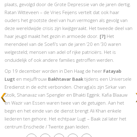
plaats, gevolgd door de Grote Depressie van de jaren dertig.
Ratan Witteveen – de Vries Feijens vertelt dat ook haar
ouders het grootste deel van hun vermogen als gevolg van
deze wereldwijde crisis zijn kwijtgeraakt. Het tweede deel van
haar jeugd maakt het gezin in armoede door.
[7]
Het
merendeel van de Soefi’s van de jaren ’20 en ’30 waren
welgesteld; mensen van adel of rijke patriciërs. Het is
onduidelijk of ook andere families getroffen werden.
Op 19 december worden in Den Haag de heer
Fatayab
Lugt
en mejuffrouw
Bakhtavar Baak
tijdens een Universele
Eredienst in de echt verbonden. Cherag(a)s zijn Sirkar van
Stolk, Shanavaz van Spengler en Bhakti Eggink. Kafia Blaauw
en Wazir van Essen waren twee van de getuigen. Aan het
begin en het einde van de dienst brengt Ali Khan enkele
liederen ten gehore. Het echtpaar Lugt – Baak zal later het
centrum Enschede / Twente gaan leiden.