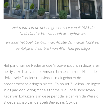
Het pand aan de Keizersgracht waar vanaf 1923 de
Nederlandse Vrouwenclub was gehuisvest
en waar het Soefi Centrum van Amsterdam vanaf 1929 een
aantal jaren haar ‘Kerk van Allen’ had gevestigd.
Het pand van de Nederlandse Vrouwenclub is in deze jaren
het fysieke hart van het Amsterdamse centrum. Naast de
Universele Erediensten vinden in dit gebouw de
broederschapslezingen plaats. Zo houdt Zuleikha van Ingen
in dit jaar een lezing met als thema: ‘De Soefi Boodschap’.
Kadir van Lohuizen is in deze periode leider van de Wereld
Broederschap van de Soefi Beweging. Ook de