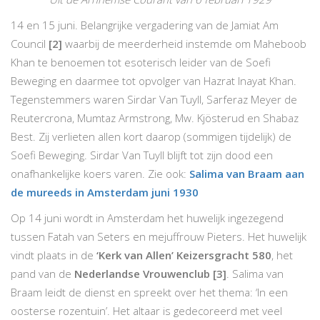
14 en 15 juni. Belangrijke vergadering van de Jamiat Am
Council
[2]
waarbij de meerderheid instemde om Maheboob
Khan te benoemen tot esoterisch leider van de Soefi
Beweging en daarmee tot opvolger van Hazrat Inayat Khan.
Tegenstemmers waren Sirdar Van Tuyll, Sarferaz Meyer de
Reutercrona, Mumtaz Armstrong, Mw. Kjösterud en Shabaz
Best. Zij verlieten allen kort daarop (sommigen tijdelijk) de
Soefi Beweging. Sirdar Van Tuyll blijft tot zijn dood een
onafhankelijke koers varen. Zie ook:
Salima van Braam aan
de mureeds in Amsterdam juni 1930
Op 14 juni wordt in Amsterdam het huwelijk ingezegend
tussen Fatah van Seters en mejuffrouw Pieters. Het huwelijk
vindt plaats in de
‘Kerk van Allen’ Keizersgracht 580
, het
pand van de
Nederlandse Vrouwenclub
[3]
. Salima van
Braam leidt de dienst en spreekt over het thema: ‘In een
oosterse rozentuin’. Het altaar is gedecoreerd met veel