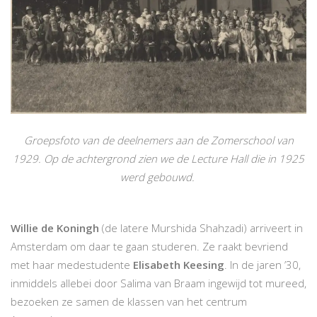
Groepsfoto van de deelnemers aan de Zomerschool van
1929. Op de achtergrond zien we de Lecture Hall die in 1925
werd gebouwd.
Willie de Koningh
(de latere Murshida Shahzadi) arriveert in
Amsterdam om daar te gaan studeren. Ze raakt bevriend
met haar medestudente
Elisabeth Keesing
. In de jaren ’30,
inmiddels allebei door Salima van Braam ingewijd tot mureed,
bezoeken ze samen de klassen van het centrum