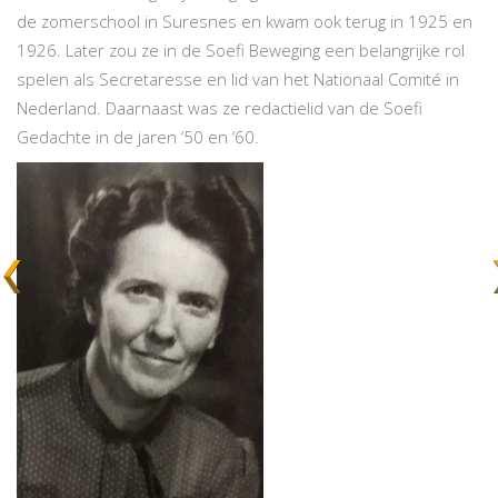
de zomerschool in Suresnes en kwam ook terug in 1925 en
1926. Later zou ze in de Soefi Beweging een belangrijke rol
spelen als Secretaresse en lid van het Nationaal Comité in
Nederland. Daarnaast was ze redactielid van de Soefi
Gedachte in de jaren ‘50 en ‘60.