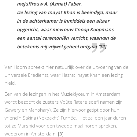
mejuffrouw A. (Azmat) Faber.
De lezing van Inayat Khan is beëindigd, maar
in de achterkamer is inmiddels een altaar
opgericht, waar mevrouw Cnoop Koopmans
een aantal ceremoniën verricht, waarvan de
betekenis mij vrijwel geheel ontgaat.”
[2]
Van Hoorn spreekt hier natuurlijk over de uitvoering van de
Universele Eredienst, waar Hazrat Inayat Khan een lezing
hield.
Een van de lezingen in het Muzieklyceum in Amsterdam
wordt bezocht de zusters Voûte (latere soefi namen zijn
Gawery en Manohary). Ze zijn hiervoor getipt door hun
vriendin Sakina (Nekbakht) Furnée. Het zal een jaar duren
tot ze Murshid voor een tweede maal horen spreken,
wederom in Amsterdam.
[3]