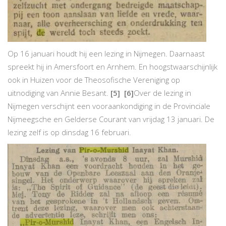
Op 16 januari houdt hij een lezing in Nijmegen. Daarnaast
spreekt hij in Amersfoort en Arnhem. En hoogstwaarschijnlijk
ook in Huizen voor de Theosofische Vereniging op
uitnodiging van Annie Besant.
[5]
[6]
Over de lezing in
Nijmegen verschijnt een vooraankondiging in de Provinciale
Nijmeegsche en Gelderse Courant van vrijdag 13 januari. De
lezing zelf is op dinsdag 16 februari.