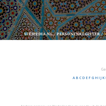
SUFIPEDIA.NL
PERSONENREGISTER
Ga 
A
B
C
D
E
F
G
H
I
J
K