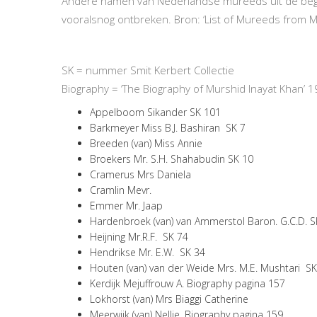
Andere namen van Nederlandse mureeds uit de begin
vooralsnog ontbreken. Bron: ‘List of Mureeds from Mu
SK = nummer Smit Kerbert Collectie
Biography = ‘The Biography of Murshid Inayat Khan’ 
Appelboom Sikander SK 101
Barkmeyer Miss B.J. Bashiran SK 7
Breeden (van) Miss Annie
Broekers Mr. S.H. Shahabudin SK 10
Cramerus Mrs Daniela
Cramlin Mevr.
Emmer Mr. Jaap
Hardenbroek (van) van Ammerstol Baron. G.C.D. S
Heijning Mr.R.F. SK 74
Hendrikse Mr. E.W. SK 34
Houten (van) van der Weide Mrs. M.E. Mushtari SK
Kerdijk Mejuffrouw A. Biography pagina 157
Lokhorst (van) Mrs Biaggi Catherine
Meerwijk (van) Nellie. Biography pagina 159