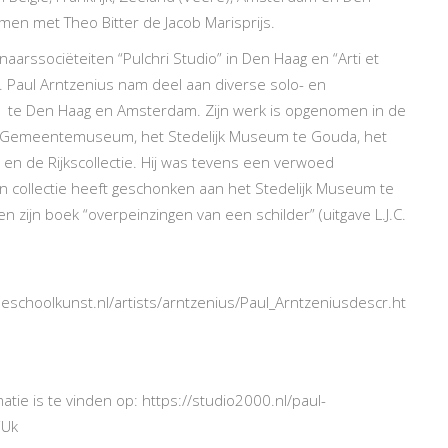
men met Theo Bitter de Jacob Marisprijs.
naarssociëteiten “Pulchri Studio” in Den Haag en “Arti et
. Paul Arntzenius nam deel aan diverse solo- en
n te Den Haag en Amsterdam. Zijn werk is opgenomen in de
gs Gemeentemuseum, het Stedelijk Museum te Gouda, het
en de Rijkscollectie. Hij was tevens een verwoed
jn collectie heeft geschonken aan het Stedelijk Museum te
 zijn boek “overpeinzingen van een schilder” (uitgave L.J.C.
schoolkunst.nl/artists/arntzenius/Paul_Arntzeniusdescr.ht
atie is te vinden op:
https://studio2000.nl/paul-
iUk