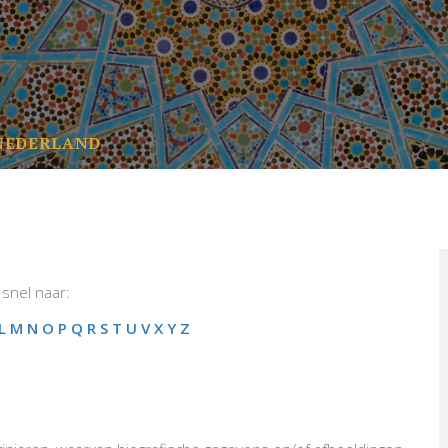
NEDERLAND
snel naar:
L
M
N
O
P
Q
R
S
T
U
V
X
Y
Z