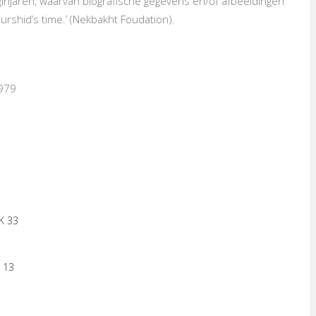
jaren, waarvan biografische gegevens en/of afbeeldingen
rshid’s time.’ (Nekbakht Foudation).
1979
K 33
 13