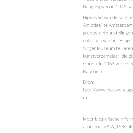
Haag. Hij won in 1949 sa
Hij was lid van de kunste
Amicitiae” te Amsterdam
groepstentoonstellinge
collecties van het Haa
Singer Museum te Laren 
kunstverzamelaar, die zi
Gouda. In 1963 verscheen
Boucher).
Bron:
http://www.nieuwehaagse
m
Meer biografische inform
arntzenius/#.W_1SBGhK