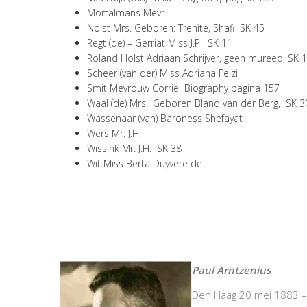
Mortalmans Mevr.
Nolst Mrs. Geboren: Trenite, Shafi SK 45
Regt (de) – Gerriat Miss J.P. SK 11
Roland Holst Adriaan Schrijver, geen mureed, SK 
Scheer (van der) Miss Adriana Feizi
Smit Mevrouw Corrie Biography pagina 157
Waal (de) Mrs., Geboren Bland van der Berg, SK 3
Wassenaar (van) Baroness Shefayat
Wers Mr. J.H.
Wissink Mr. J.H. SK 38
Wit Miss Berta Duyvere de
Paul Arntzenius
Den Haag 20 mei 1883 – 