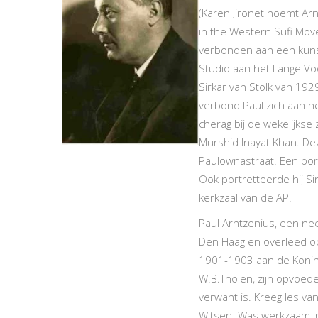
(Karen Jironet noemt Arnt
in the Western Sufi Move
verbonden aan een kunst
Studio aan het Lange Vo
Sirkar van Stolk van 192
verbond Paul zich aan he
cherag bij de wekelijkse
Murshid Inayat Khan. De
Paulownastraat. Een port
Ook portretteerde hij Sir
kerkzaal van de AP.
Paul Arntzenius, een ne
Den Haag en overleed op 
1901-1903 aan de Konink
W.B.Tholen, zijn opvoede
verwant is. Kreeg les va
Witsen. Was werkzaam in