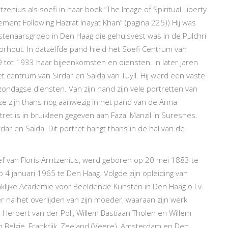
zenius als soefi in haar boek “The Image of Spiritual Liberty
ment Following Hazrat Inayat Khan” (pagina 225)) Hij was
enaarsgroep in Den Haag die gehuisvest was in de Pulchri
orhout. In datzelfde pand hield het Soefi Centrum van
9 tot 1933 haar bijeenkomsten en diensten. In later jaren
t centrum van Sirdar en Saïda van Tuyll. Hij werd een vaste
 zondagse diensten. Van zijn hand zijn vele portretten van
ze zijn thans nog aanwezig in het pand van de Anna
ret is in bruikleen gegeven aan Fazal Manzil in Suresnes.
dar en Saïda. Dit portret hangt thans in de hal van de
ef van Floris Arntzenius, werd geboren op 20 mei 1883 te
4 januari 1965 te Den Haag. Volgde zijn opleiding van
lijke Academie voor Beeldende Kunsten in Den Haag o.l.v.
r na het overlijden van zijn moeder, waaraan zijn werk
n Herbert van der Poll, Willem Bastiaan Tholen en Willem
 Belgie, Frankrijk, Zeeland (Veere), Amsterdam en Den