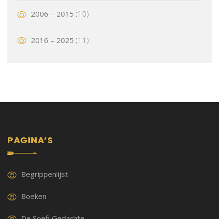
2006 – 2015
(10)
2016 – 2025
(11)
PAGINA’S
Begrippenlijst
Boeken
De Soefi Gedachte